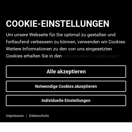
COOKIE-EINSTELLUNGEN
Um unsere Webseite für Sie optimal zu gestalten und
fortlaufend verbessern zu können, verwenden wir Cookies.
Weitere Informationen zu den von uns eingesetzten
Cookies erhalten Sie in den
individuellen Einstellungen
Alle akzeptieren
Notwendige Cookies akzeptieren
Individuelle Einstellungen
Verbrauchs- und Emissionswerte aller Fahrzeuge auf dieser Seite*;
Kombinierter Verbrauch: 19,7-12,7 l/100km (NEDC), 19,5-12,7 l/100km (WLTP);
Kombinierte CO₂-Emissionen: 452-289 g/km (NEDC), 448-325 g/km (WLTP),
Impressum
|
Datenschutz
CO₂-Klasse: G