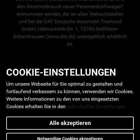
den Stromverbrauch neuer Personenkraftwagen“
entnommen werden, der an allen Verkaufsstellen
und bei der DAT Deutsche Automobil Treuhand
GmbH, Helmut-Hirth-Str. 1, 73760 Ostfildern-
Scharnhausen (www.dat.de) unentgeltlich erhältlich
ist.
COOKIE-EINSTELLUNGEN
Um unsere Webseite für Sie optimal zu gestalten und
fortlaufend verbessern zu können, verwenden wir Cookies.
Weitere Informationen zu den von uns eingesetzten
Cookies erhalten Sie in den
individuellen Einstellungen
Alle akzeptieren
Notwendige Cookies akzeptieren