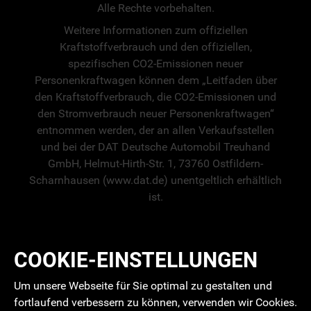
Alle Rechte vorbehalten.
Weitere Informationen zum offiziellen
Kraftstoffverbrauch und den offiziellen,
spezifischen CO2-Emissionen neuer
Personenkraftwagen können dem „Leitfaden über
den Kraftstoffverbrauch, die CO2-Emissionen und
den Stromverbrauch neuer Personenkraftwagen“
entnommen werden, der an allen Verkaufsstellen
und bei der DAT Deutsche Automobil Treuhand
GmbH, Helmut-Hirth-Str. 1, 73760 Ostfildern-
Scharnhausen (www.dat.de) unentgeltlich erhältlich
ist.
COOKIE-EINSTELLUNGEN
Um unsere Webseite für Sie optimal zu gestalten und
fortlaufend verbessern zu können, verwenden wir Cookies.