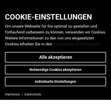
COOKIE-EINSTELLUNGEN
Um unsere Webseite für Sie optimal zu gestalten und
fortlaufend verbessern zu können, verwenden wir Cookies.
Weitere Informationen zu den von uns eingesetzten
Cookies erhalten Sie in den
individuellen Einstellungen
Alle akzeptieren
Notwendige Cookies akzeptieren
Individuelle Einstellungen
Verbrauchs- und Emissionswerte aller Fahrzeuge auf dieser Seite*; Kombinierter
Verbrauch: 19,7-12,7 l/100km (NEDC), 19,5-12,7 l/100km (WLTP); Kombinierte CO₂-
Impressum
|
Datenschutz
Emissionen: 452-289 g/km (NEDC), 448-325 g/km (WLTP), CO₂-Klasse: G