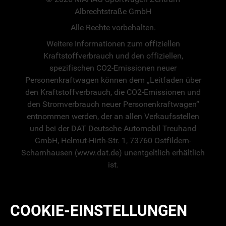
Albrechtstraße GmbH
Alle Rechte vorbehalten.
Weitere Informationen zum offiziellen
Kraftstoffverbrauch und den offiziellen,
spezifischen CO2-Emissionen neuer
Personenkraftwagen können dem „Leitfaden über
den Kraftstoffverbrauch, die CO2-Emissionen und
den Stromverbrauch neuer Personenkraftwagen“
entnommen werden, der an allen Verkaufsstellen
und bei der DAT Deutsche Automobil Treuhand
GmbH, Helmut-Hirth-Str. 1, 73760 Ostfildern-
Scharnhausen (www.dat.de) unentgeltlich erhältlich
ist.
COOKIE-EINSTELLUNGEN