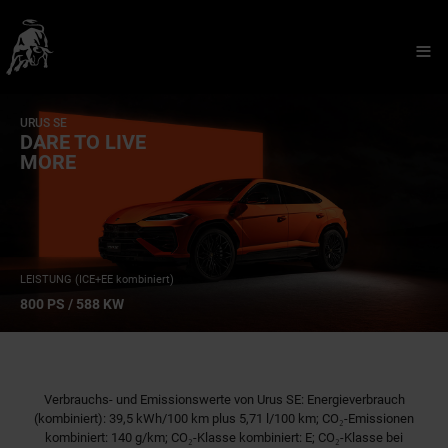
≡
URUS SE
DARE TO LIVE
MORE
LEISTUNG (ICE+EE kombiniert)
800 PS / 588 KW
Verbrauchs- und Emissionswerte von Urus SE: Energieverbrauch
(kombiniert): 39,5 kWh/100 km plus 5,71 l/100 km; CO₂-Emissionen
kombiniert: 140 g/km; CO₂-Klasse kombiniert: E; CO₂-Klasse bei